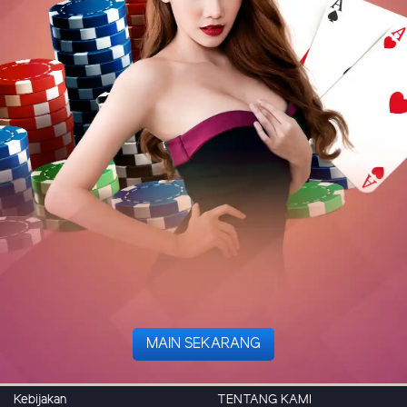
MAIN SEKARANG
Kebijakan
TENTANG KAMI