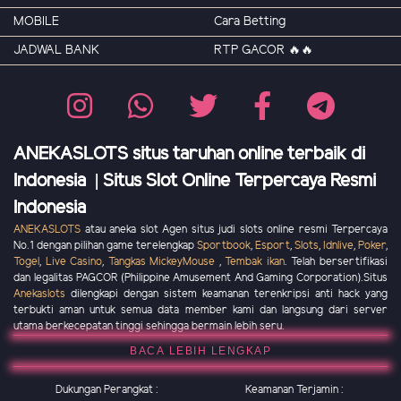
MOBILE
Cara Betting
JADWAL BANK
RTP GACOR 🔥🔥
ANEKASLOTS situs taruhan online terbaik di
Indonesia | Situs Slot Online Terpercaya Resmi
Indonesia
ANEKASLOTS
atau aneka slot Agen situs judi slots online resmi Terpercaya
No.1 dengan pilihan game terelengkap
Sportbook
,
Esport
,
Slots
,
Idnlive
,
Poker
,
Togel
,
Live Casino
,
Tangkas MickeyMouse
,
Tembak ikan
. Telah bersertifikasi
dan legalitas PAGCOR (Philippine Amusement And Gaming Corporation).Situs
Anekaslots
dilengkapi dengan sistem keamanan terenkripsi anti hack yang
terbukti aman untuk semua data member kami dan langsung dari server
utama berkecepatan tinggi sehingga bermain lebih seru.
BACA LEBIH LENGKAP
Dukungan Perangkat :
Keamanan Terjamin :