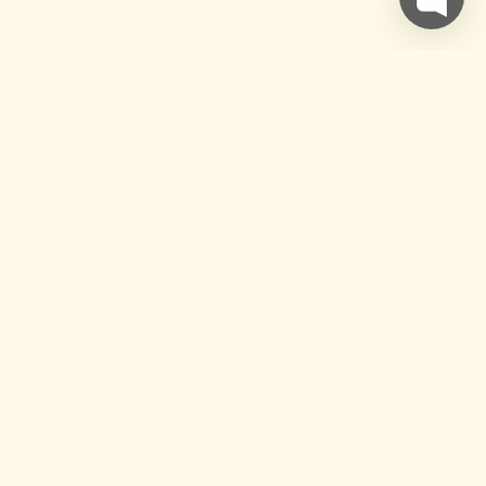
ADWAL BANK
RTP GACOR 🔥🔥