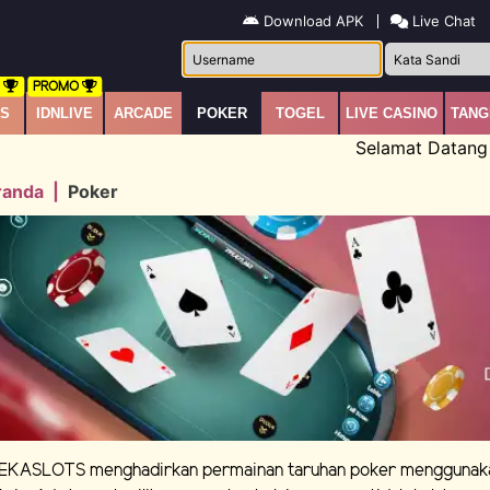
Download APK
Live Chat
O
PROMO
TS
IDNLIVE
ARCADE
POKER
TOGEL
LIVE CASINO
TANG
Selamat Datang Di ANEKASLOT
randa
Poker
KASLOTS menghadirkan permainan taruhan poker menggunakan u