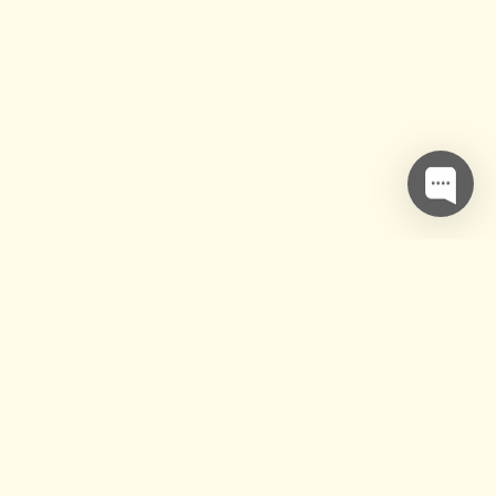
ADWAL BANK
RTP GACOR 🔥🔥