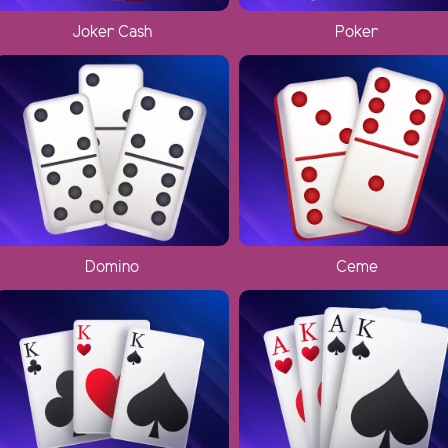
Joker Cash
Poker
Domino
Ceme