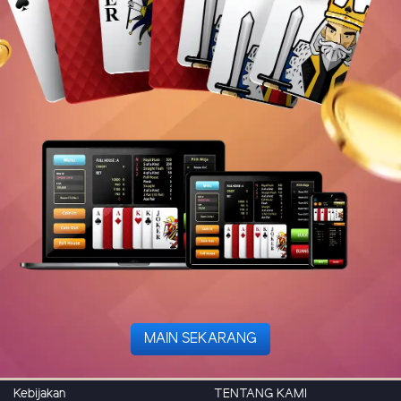
MAIN SEKARANG
Kebijakan
TENTANG KAMI